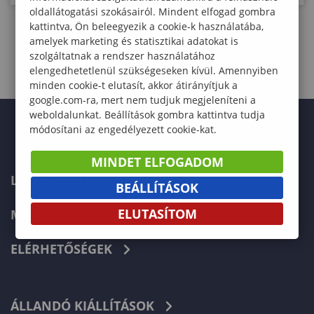
oldallátogatási szokásairól. Mindent elfogad gombra
kattintva, Ön beleegyezik a cookie-k használatába,
amelyek marketing és statisztikai adatokat is
«
‹
3
4
5
6
7
›
»
szolgáltatnak a rendszer használatához
elengedhetetlenül szükségeseken kívül. Amennyiben
minden cookie-t elutasít, akkor átirányítjuk a
google.com-ra, mert nem tudjuk megjeleníteni a
weboldalunkat. Beállítások gombra kattintva tudja
módosítani az engedélyezett cookie-kat.
MINDET ELFOGADOM
LÁTOGATÓI INFORMÁCIÓK
BEÁLLÍTÁSOK
ELUTASÍTOM
MEGKÖZELÍTÉS
ELÉRHETŐSÉGEK
ÁLLANDÓ KIÁLLÍTÁSOK