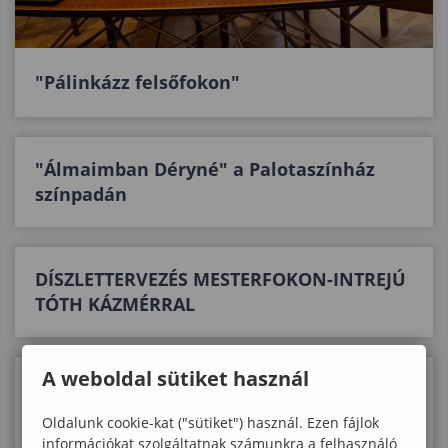
"Pálinkázz felsőfokon"
"Álmaimban Déryné" a Palotaszínház
színpadán
DÍSZLETTERVEZÉS MESTERFOKON-INTREJÚ
TÓTH KÁZMÉRRAL
A weboldal sütiket használ
Gyerekkoncertek a Sopronfest
szervezésében
Oldalunk cookie-kat ("sütiket") használ. Ezen fájlok
információkat szolgáltatnak számunkra a felhasználó